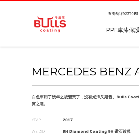
查詢熱線
92379151
PPF車漆保
MERCEDES BENZ 
白色車用了幾年之後變黃了，沒有光澤又殘舊。Bulls Coat
質之選。
YEAR
2017
WE DID
9H Diamond Coating 9H 鑽石鍍膜