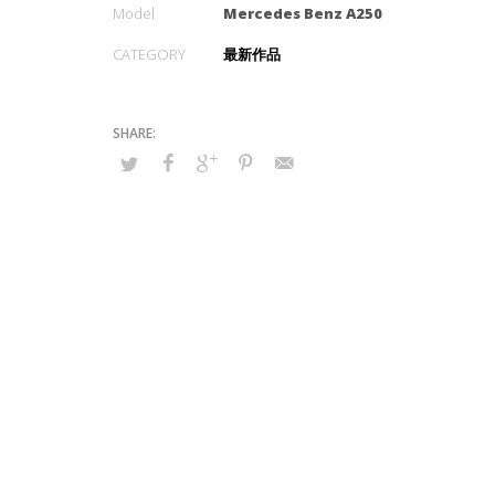
Model
Mercedes Benz A250
CATEGORY
最新作品