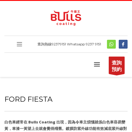
查詢熱線
92379151
Whatsapp 9237 9151
查詢
預約
FORD FIESTA
白色車經常在 Bulls Coating 出現，因為令車主煩惱就係白色車容易變
黃，車漆一黃望上去就會覺得殘舊。鍍膜防紫外線功能有效減底紫外線對