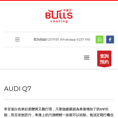
查詢熱線
92379151
Whatsapp 9237 9151
查詢
預約
AUDI Q7
常言道白色車好易變黃又難打理，只要做鍍膜就為車漆增加了防UV功
能，而且有效防污，車漆上的污漬輕輕一抹就可以袪除。無須定期打蠟也