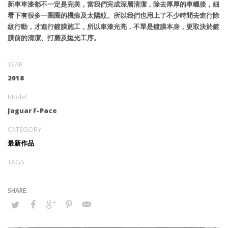
新車車漆都不一定是完美，當我們完成深層清潔，除去厚厚的車蠟後，細
看下有很多一圈圈的機痕及太陽紋。所以我們也用上了不少時間去進行除
紋行動，才進行鍍膜施工，所以車漆光亮，不單是鍍膜本身，更取決於鍍
膜前的清潔、打磨及拋光工序。
YEAR
2018
Model
Jaguar F-Pace
CATEGORY
最新作品
TAGS