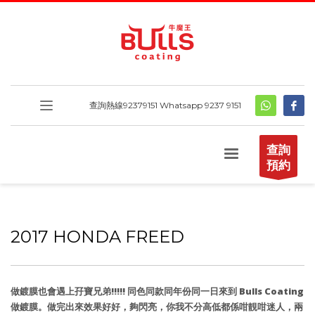
查詢熱線
92379151
Whatsapp 9237 9151
查詢
預約
2017 HONDA FREED
做鍍膜也會遇上孖寶兄弟!!!!! 同色同款同年份同一日來到 Bulls Coating
做鍍膜。做完出來效果好好，夠閃亮，你我不分高低都係咁靚咁迷人，兩