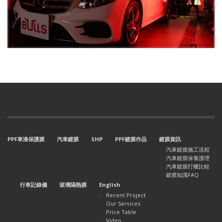
PPF車漆保護膜
汽車鍍膜
SHP
PPF鍍膜作品
鍍膜資訊
汽車鍍膜施工流程
汽車鍍膜保養護理
汽車鍍膜打蠟比較
鍍膜知識FAQ
行車記錄儀
玻璃隔熱膜
English
Recent Project
Our Services
Price Table
Video