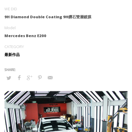
WE DID
9H Diamond Double Coating 9H鑽石雙層鍍膜
Model
Mercedes Benz E200
CATEGORY
最新作品