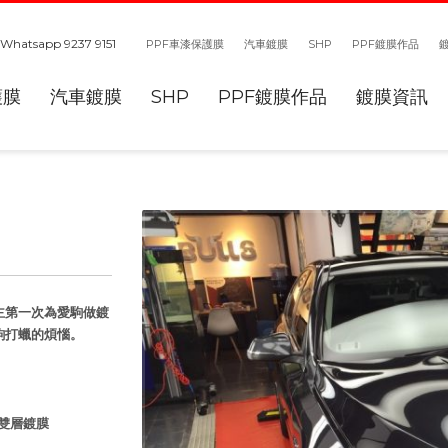
Whatsapp 9237 9151
PPF車漆保護膜
汽車鍍膜
SHP
PPF鍍膜作品
護膜
汽車鍍膜
SHP
PPF鍍膜作品
鍍膜資訊
主第一次為愛駒做鍍
駒打蠟的煩惱。
鑽石雙層鍍膜