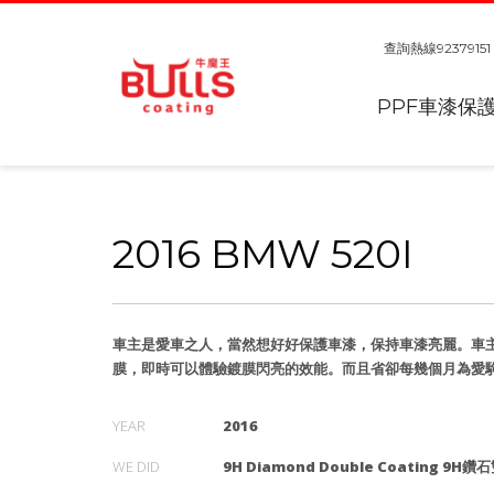
查詢熱線
92379151
PPF車漆保
2016 BMW 520I
車主是愛車之人，當然想好好保護車漆，保持車漆亮麗。車
膜，即時可以體驗鍍膜閃亮的效能。而且省卻每幾個月為愛
YEAR
2016
WE DID
9H Diamond Double Coating 9H