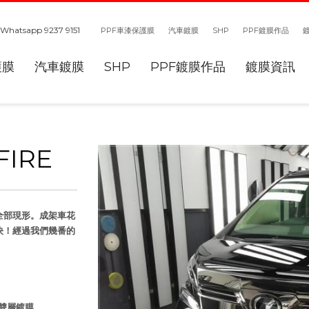
Whatsapp 9237 9151
PPF車漆保護膜
汽車鍍膜
SHP
PPF鍍膜作品
護膜
汽車鍍膜
SHP
PPF鍍膜作品
鍍膜資訊
FIRE
全部現形。成架車花
決！經過我們幾番的
鑽石雙層鍍膜