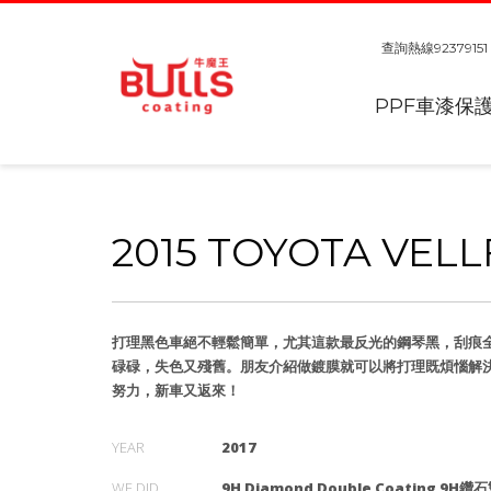
查詢熱線
92379151
PPF車漆保
2015 TOYOTA VELL
打理黑色車絕不輕鬆簡單，尤其這款最反光的鋼琴黑，刮痕
碌碌，失色又殘舊。朋友介紹做鍍膜就可以將打理既煩惱解
努力，新車又返來！
YEAR
2017
WE DID
9H Diamond Double Coating 9H