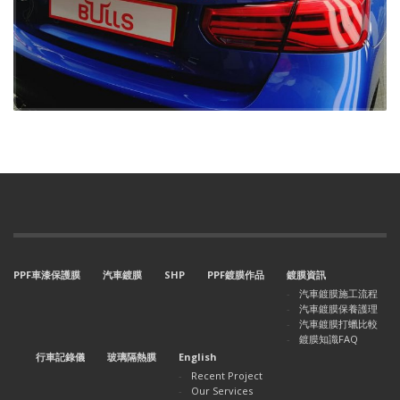
PPF車漆保護膜
汽車鍍膜
SHP
PPF鍍膜作品
鍍膜資訊
汽車鍍膜施工流程
汽車鍍膜保養護理
汽車鍍膜打蠟比較
鍍膜知識FAQ
行車記錄儀
玻璃隔熱膜
English
Recent Project
Our Services