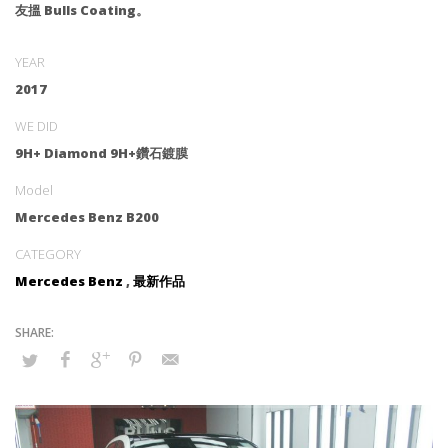
友搵 Bulls Coating。
YEAR
2017
WE DID
9H+ Diamond 9H+鑽石鍍膜
Model
Mercedes Benz B200
CATEGORY
Mercedes Benz
,
最新作品