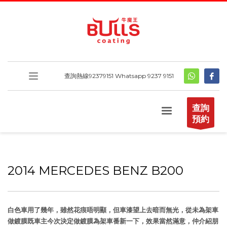
查詢熱線
92379151
Whatsapp 9237 9151
查詢
預約
2014 MERCEDES BENZ B200
白色車用了幾年，雖然花痕唔明顯，但車漆望上去暗而無光，從未為架車
做鍍膜既車主今次決定做鍍膜為架車番新一下，效果當然滿意，仲介紹朋