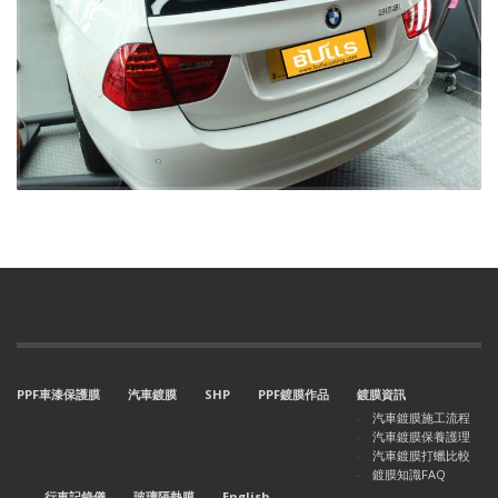
PPF車漆保護膜
汽車鍍膜
SHP
PPF鍍膜作品
鍍膜資訊
汽車鍍膜施工流程
汽車鍍膜保養護理
汽車鍍膜打蠟比較
鍍膜知識FAQ
行車記錄儀
玻璃隔熱膜
English