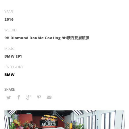
YEAR
2016
WE DID
9H Diamond Double Coating 9H鑽石雙層鍍膜
Model
BMW E91
CATEGORY
BMW