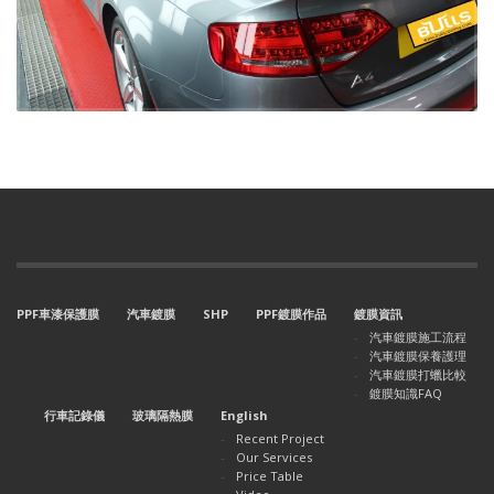
PPF車漆保護膜
汽車鍍膜
SHP
PPF鍍膜作品
鍍膜資訊
汽車鍍膜施工流程
汽車鍍膜保養護理
汽車鍍膜打蠟比較
鍍膜知識FAQ
行車記錄儀
玻璃隔熱膜
English
Recent Project
Our Services
Price Table