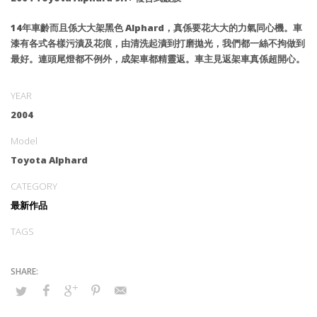
14年車齡而且係大大架黑色 Alphard，真係要花大大的力氣同心機。車
漆有各式各樣污漬及花痕，由清洗起漬到打磨拋光，我們都一絲不拘做到
最好。連頭尾燈都不例外，成架車都精靈返。車主見返架車真係超開心。
YEAR
2004
Model
Toyota Alphard
CATEGORY
最新作品
TAGS